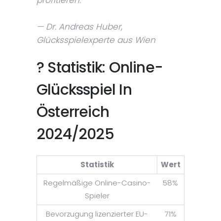
profitieren.”
— Dr. Andreas Huber,
Glücksspielexperte aus Wien
? Statistik: Online-
Glücksspiel In
Österreich
2024/2025
Statistik
Wert
Regelmäßige Online-Casino-
58%
Spieler
Bevorzugung lizenzierter EU-
71%