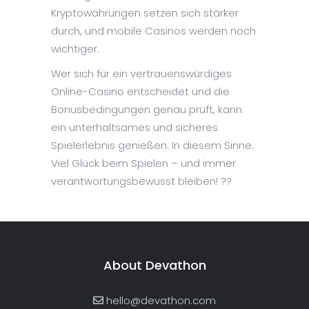
Kryptowährungen setzen sich stärker
durch, und mobile Casinos werden noch
wichtiger.
Wer sich für ein vertrauenswürdiges
Online-Casino entscheidet und die
Bonusbedingungen genau prüft, kann
ein unterhaltsames und sicheres
Spielerlebnis genießen. In diesem Sinne:
Viel Glück beim Spielen – und immer
verantwortungsbewusst bleiben! ??
About Devathon
hello@devathon.com