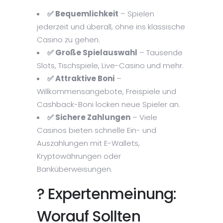
✅ Bequemlichkeit
– Spielen
jederzeit und überall, ohne ins klassische
Casino zu gehen.
✅ Große Spielauswahl
– Tausende
Slots, Tischspiele, Live-Casino und mehr.
✅ Attraktive Boni
–
Willkommensangebote, Freispiele und
Cashback-Boni locken neue Spieler an.
✅ Sichere Zahlungen
– Viele
Casinos bieten schnelle Ein- und
Auszahlungen mit E-Wallets,
Kryptowährungen oder
Banküberweisungen.
?️ Expertenmeinung:
Worauf Sollten